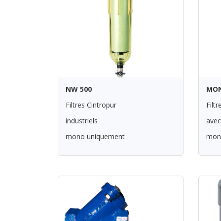
NW 500
MON
Filtres Cintropur
Filt
industriels
avec
mono uniquement
mono