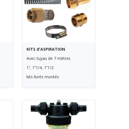
E
KITS d'ASPIRATION
Avec tuyau de 7 mètres
1’’, 1’’1/4, 1’’1/2
kits livrés montés