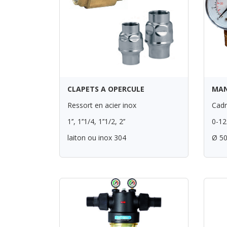
CLAPETS A OPERCULE
MA
Ressort en acier inox
Cadr
1’’, 1’’1/4, 1’’1/2, 2’’
0-12
laiton ou inox 304
Ø 50