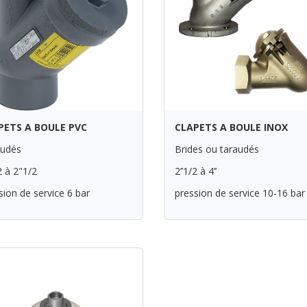
PETS A BOULE PVC
CLAPETS A BOULE INOX
audés
Brides ou taraudés
2 à 2"1/2
2’’1/2 à 4’’
sion de service 6 bar
pression de service 10-16 bar