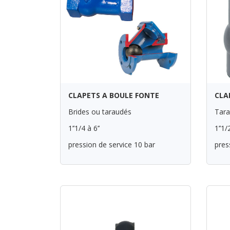
CLAPETS A BOULE FONTE
CLA
Brides ou taraudés
Tar
1’’1/4 à 6’’
1’’1/
pression de service 10 bar
pres